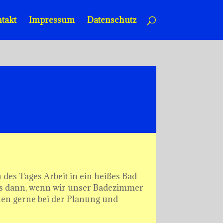
takt
Impressum
Datenschutz
des Tages Arbeit in ein heißes Bad
 es dann, wenn wir unser Badezimmer
nen gerne bei der Planung und