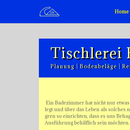
Home
Tischlerei
Planung | Bodenbeläge | R
Ein Badezimmer hat nicht nur etwas 
legt und über das Leben als solches
gern so einrichten, dass es uns Beh
Ausführung behilflich sein möchten.