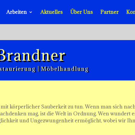
Arbeiten
Aktuelles
Über Uns
Partner
Kon
 Brandner
estaurierung | Möbelhandlung
mit körperlicher Sauberkeit zu tun. Wenn man sich nach 
 nachdenken mag, ist die Welt in Ordnung. Wen wundert
aglichkeit und Ungezwungenheit ermöglicht, wobei wir Ih